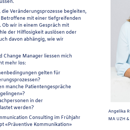
ussen.
die Veränderungsprozesse begleiten,
 Betroffene mit einer tiefgreifenden
Ob wir in einem Gespräch mit
le der Hilflosigkeit auslösen oder
auch davon abhängig, wie wir
nd Change Manager liessen mich
ht mehr los:
menbedingungen gelten für
erungsprozessen?
en manche Patientengespräche
«gelingen»?
achpersonen in der
lastet werden?
Angelika 
munication Consulting im Frühjahr
MA UZH &
pt «Präventive Kommunikation»